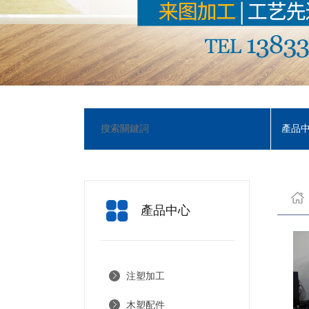
產品
產品中心
注塑加工
木塑配件