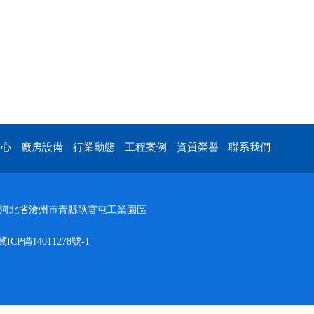
中心
廠房設備
行業動態
工程案例
資質榮譽
聯系我們
|
|
|
|
|
|
河北省滄州市青縣耿官屯工業園區
冀ICP備14011278號-1