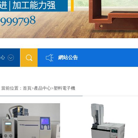
網站公告
中心
當前位置：
首頁
>
產品中心
>
塑料電子機