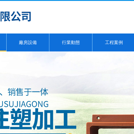
廠房設備
行業動態
工程案例