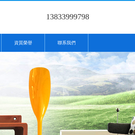
13833999798
資質榮譽
聯系我們