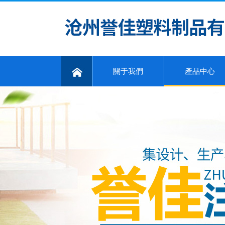
關于我們
產品中心