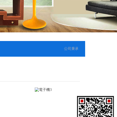
公司秉承"以質量求生存以信譽求發展